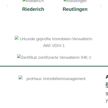
Riederich
Reutlingen
p
S
S
7